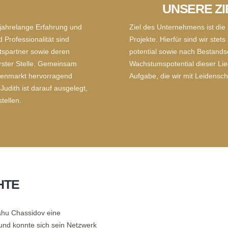
UNSERE ZI
 jahrelange Erfahrung und
Ziel des Unternehmens ist die
 Professionalität sind
Projekte. Hierfür sind wir ste
spartner sowie deren
potential sowie nach Bestandso
erster Stelle. Gemeinsam
Wachstumspotential dieser Lieg
ilienmarkt hervorragend
Aufgabe, die wir mit Leidensch
udith ist darauf ausgelegt,
stellen.
HTE
jahu Chassidov eine
nd konnte sich sein Netzwerk