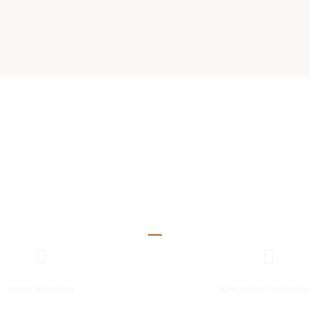
Fachwissen, Einblick, Lösungen
RUFEN SIE UNS AN
SCHICKEN SIE UNS EIN EM
676 84 77 26 200
office(a)immo-jud